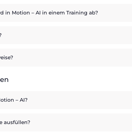
 in Motion – AI in einem Training ab?
?
eise?
gen
otion – AI?
e ausfüllen?