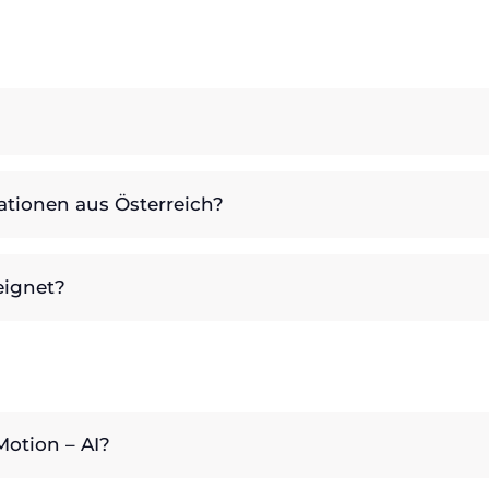
sationen aus Österreich?
eignet?
otion – AI?