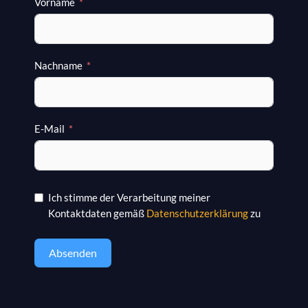
Vorname
Nachname
E-Mail
Ich stimme der Verarbeitung meiner
Kontaktdaten gemäß
Datenschutzerklärung
zu
Absenden
A
l