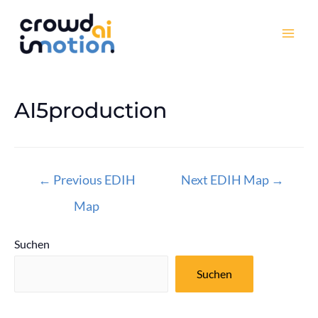
Skip
to
Mai
content
Men
AI5production
Beitragsnavigation
←
Previous EDIH
Next EDIH Map
→
Map
Suchen
Suchen